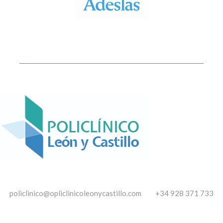
policlinico@opliclinicoleonycastillo.com
+34 928 371 733